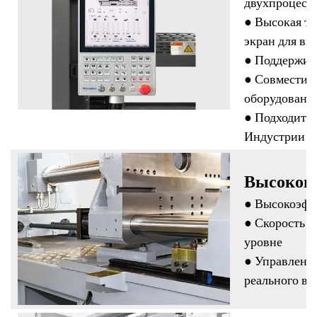
двухпроцесс
● Высокая т
экран для вы
● Поддержива
● Совместим
оборудовани
● Подходит д
Индустрии 4.
Высокопр
● Высокоэфф
●
Скорость д
уровне
● Управление
реального вр