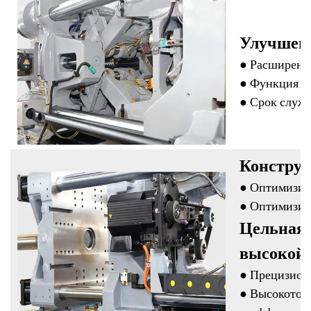
Улучшенн
● Расширенн
● Функция за
● Срок служб
Конструк
● Оптимизир
● Оптимизир
Цельная 
высокой 
● Прецизион
● Высокоточ