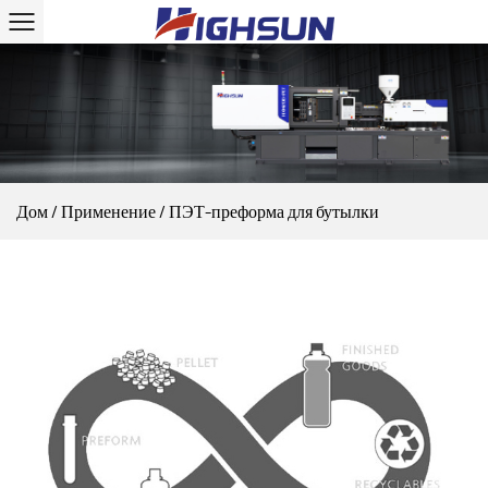
Дом
/
Применение
/
ПЭТ-преформа для бутылки