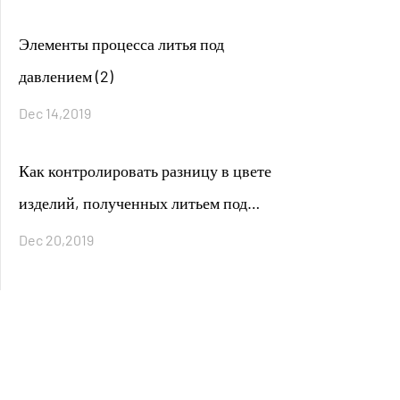
Элементы процесса литья под
давлением (2)
Dec 14,2019
Как контролировать разницу в цвете
изделий, полученных литьем под
давлением (1)
Dec 20,2019