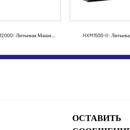
2000: Литьевая Машина
HXM1500-II: Литьева
HXM С Сервоприводом
Машина HXM С
Сервоприводом
ОСТАВИТЬ