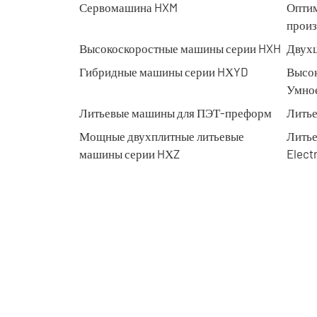
Сервомашина HXM
Оптим
произ
Высокоскоростные машины серии HXH
Двухц
Гибридные машины серии HХYD
Высо
Умное
Литьевые машины для ПЭТ-преформ
Лить
Мощные двухплитные литьевые
Литье
машины серии HХZ
Electr